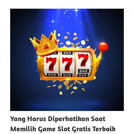
Yang Harus Diperhatikan Saat
Memilih Game Slot Gratis Terbaik