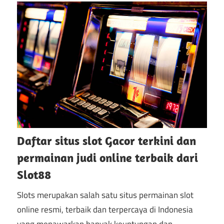
Daftar situs slot Gacor terkini dan
permainan judi online terbaik dari
Slot88
Slots merupakan salah satu situs permainan slot
online resmi, terbaik dan terpercaya di Indonesia
yang menawarkan banyak keuntungan dan