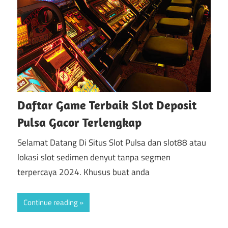
Daftar Game Terbaik Slot Deposit
Pulsa Gacor Terlengkap
Selamat Datang Di Situs Slot Pulsa dan slot88 atau
lokasi slot sedimen denyut tanpa segmen
terpercaya 2024. Khusus buat anda
Continue reading