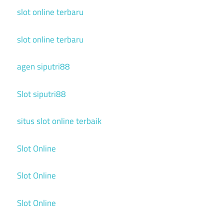
slot online terbaru
slot online terbaru
agen siputri88
Slot siputri88
situs slot online terbaik
Slot Online
Slot Online
Slot Online