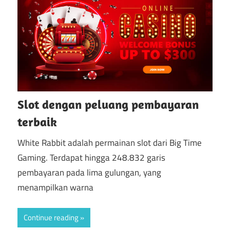
Slot dengan peluang pembayaran
terbaik
White Rabbit adalah permainan slot dari Big Time
Gaming. Terdapat hingga 248.832 garis
pembayaran pada lima gulungan, yang
menampilkan warna
Continue reading