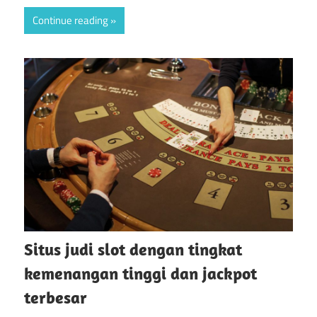
Continue reading
Situs judi slot dengan tingkat
kemenangan tinggi dan jackpot
terbesar