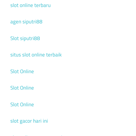
slot online terbaru
agen siputri88
Slot siputri88
situs slot online terbaik
Slot Online
Slot Online
Slot Online
slot gacor hari ini