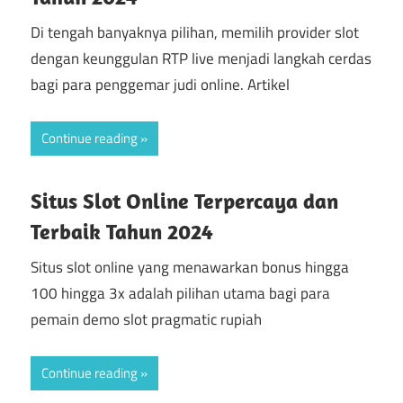
Di tengah banyaknya pilihan, memilih provider slot
dengan keunggulan RTP live menjadi langkah cerdas
bagi para penggemar judi online. Artikel
Continue reading
Situs Slot Online Terpercaya dan
Terbaik Tahun 2024
Situs slot online yang menawarkan bonus hingga
100 hingga 3x adalah pilihan utama bagi para
pemain demo slot pragmatic rupiah
Continue reading