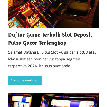
Daftar Game Terbaik Slot Deposit
Pulsa Gacor Terlengkap
Selamat Datang Di Situs Slot Pulsa dan slot88 atau
lokasi slot sedimen denyut tanpa segmen
terpercaya 2024. Khusus buat anda
Continue reading